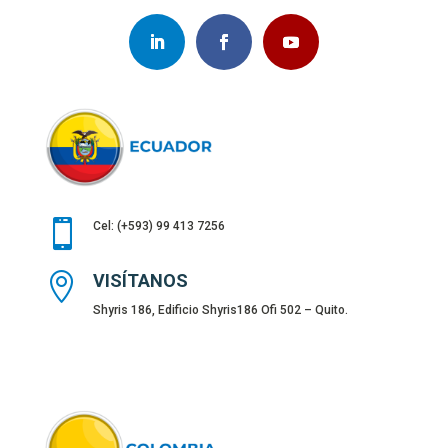

Cel: (+593) 99 413 7256

VISÍTANOS
Shyris 186, Edificio Shyris186 Ofi 502 – Quito.